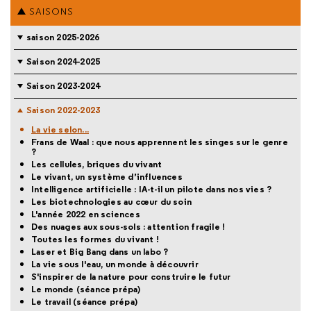
SAISONS
saison 2025-2026
Saison 2024-2025
Saison 2023-2024
Saison 2022-2023
La vie selon...
Frans de Waal : que nous apprennent les singes sur le genre
?
Les cellules, briques du vivant
Le vivant, un système d’influences
Intelligence artificielle : IA-t-il un pilote dans nos vies ?
Les biotechnologies au cœur du soin
L'année 2022 en sciences
Des nuages aux sous-sols : attention fragile !
Toutes les formes du vivant !
Laser et Big Bang dans un labo ?
La vie sous l'eau, un monde à découvrir
S'inspirer de la nature pour construire le futur
Le monde (séance prépa)
Le travail (séance prépa)