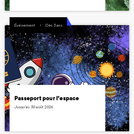
Inclus dans le billet Expositions
Événement
Dès 3 ans
Passeport pour l'espace
Jusqu'au 30 août 2026
Dès 3 ans
Parés au décollage ? Découvrez des activités
estivales pour les plus jeunes sur le thème de
l'espace !
Passeport pour l'espace
Jusqu'au 30 août 2026
Gratuit