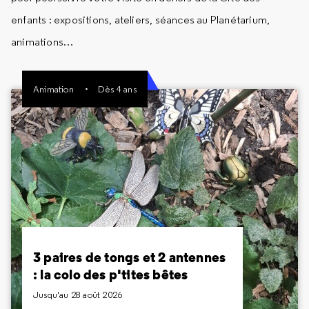
enfants : expositions, ateliers, séances au Planétarium,
animations…
Animation
Dès 4 ans
3 paires de tongs et 2
antennes : la colo des p'tites
bêtes
Jusqu'au 28 août 2026
Dès 4 ans
Qu'ils volent, marchent ou sautent, apprenez à
3 paires de tongs et 2 antennes
reconnaître les insectes et découvrez leurs rôles
: la colo des p'tites bêtes
indispensables dans la nature.
Jusqu'au 28 août 2026