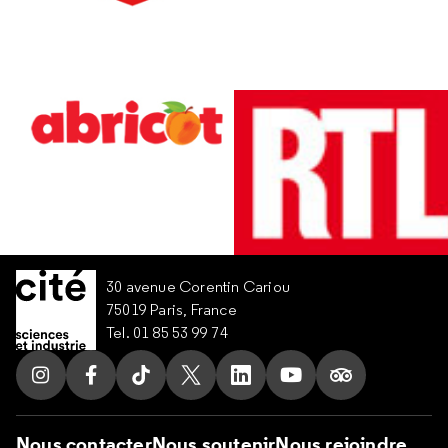
30 avenue Corentin Cariou
75019 Paris, France
Tel. 01 85 53 99 74
Suivez nous sur Instagram
Suivez nous sur Facebook
Suivez nous sur Tik Tok
Suivez nous sur X
Suivez nous sur LinkedIn
Suivez nous sur Yo
Suivez nous s
Nous contacter
Nous soutenir
Nous rejoindre