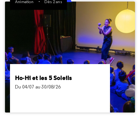
Animation
Dès 2 ans
Ho-Hi et les 5 Soleils
Du 04/07 au 30/08/26
Dès 2 ans
Un voyage dans l’espace qui entraîne les enfants
dans un monde imaginaire et poétique, tout en les
initiant à des notions scientifiques sur l'Univers et
Ho-Hi et les 5 Soleils
des phénomènes célestes simples et observables.
Du 04/07 au 30/08/26
Inclus dans le billet Cité des enfants 2-6 ans