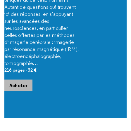
uniques du cerveau humain ?
Autant de questions qui trouvent
ici des réponses, en s’appuyant
sur les avancées des
neurosciences, en particulier
celles offertes par les méthodes
d’imagerie cérébrale : imagerie
par résonance magnétique (IRM),
électroencéphalographie,
tomographie…
216 pages - 32 €
Acheter