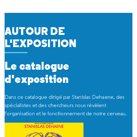
AUTOUR DE
L'EXPOSITION
Le catalogue
d'exposition
Dans ce catalogue dirigé par Stanislas Dehaene, des
spécialistes et des chercheurs nous révèlent
l’organisation et le fonctionnement de notre cerveau.