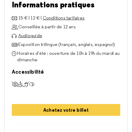
Informations pratiques
15 € | 12 € |
Conditions tarifaires
Conseillée à partir de 12 ans
Audioguide
Exposition trilingue (français, anglais, espagnol)
Horaires d'été : ouverture de 10h à 19h du mardi au
dimanche
Accessibilité
Accessible aux visiteurs déficients visuels
Accessible aux visiteurs à mobilité réduite
Accessible aux visiteurs sourds et malentenda
Accessibles aux visiteurs déficients cognitifs
Achetez votre billet