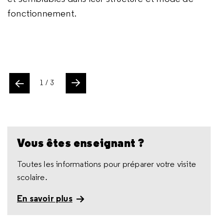
fonctionnement.
certaines zones du cerveau...
la prise de décision, comment notre cerveau
travaille en grande partie à notre insu… Et bien
plus encore !
ente
1
/ 3
Slide suivant
Vous êtes enseignant ?
Toutes les informations pour préparer votre visite
scolaire.
En savoir plus