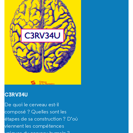
C3RV34U
De quoi le cerveau est-il
composé ? Quelles sont les
étapes de sa construction ? D’où
viennent les compétences