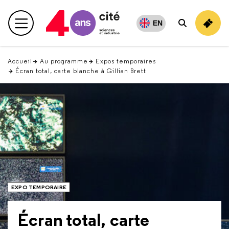
Retour
en
EN
Menu principal
Rechercher
haut
Accueil
Au programme
Expos temporaires
Écran total, carte blanche à Gillian Brett
EXPO TEMPORAIRE
Écran total, carte