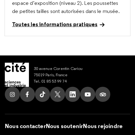
espace d’exposition (niveau 2). Les poussettes
de petites tailles sont autorisées dans le musée.
Toutes les informations pratiques
30 avenue Corentin Cariou
75019 Paris, France
Tel. 01 85 53 99 74
Suivez nous sur Instagram
Suivez nous sur Facebook
Suivez nous sur Tik Tok
Suivez nous sur X
Suivez nous sur LinkedIn
Suivez nous sur Yout
Suivez nous su
Nous contacter
Nous soutenir
Nous rejoindre