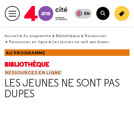
Retour
en
EN
Menu principal
haut
Rechercher
Accueil
Au programme
Bibliothèque
Ressources
Ressources en ligne
Les jeunes ne sont pas dupes
AU PROGRAMME
BIBLIOTHÈQUE
RESSOURCES EN LIGNE
LES JEUNES NE SONT PAS
DUPES