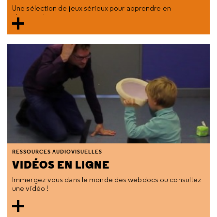
Une sélection de jeux sérieux pour apprendre en
s'amusant.
RESSOURCES AUDIOVISUELLES
VIDÉOS EN LIGNE
Immergez-vous dans le monde des webdocs ou consultez
une vidéo !