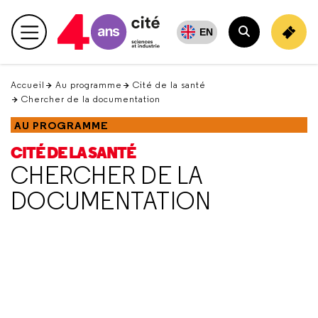
Retour
en
EN
Menu principal
haut
Rechercher
Accueil
Au programme
Cité de la santé
Chercher de la documentation
AU PROGRAMME
CITÉ DE LA SANTÉ
CHERCHER DE LA
DOCUMENTATION