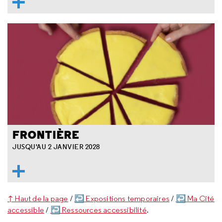
FRONTIÈRE
JUSQU'AU 2 JANVIER 2028
↑ Haut de la page
/
↩ Expositions temporaires
/
↩ Ma Cité
accessible
/
↩ Ressources accessibilité
.