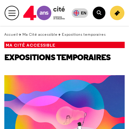
Retour
en
EN
Menu principal
haut
Rechercher
Accueil
Ma Cité accessible
Expositions temporaires
MA CITÉ ACCESSIBLE
EXPOSITIONS TEMPORAIRES