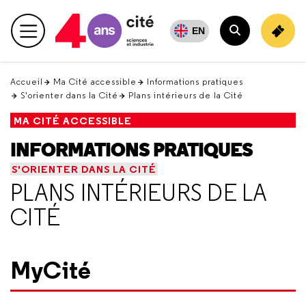
Retour
en
EN
Menu principal
haut
Rechercher
Accueil
Ma Cité accessible
Informations pratiques
S'orienter dans la Cité
Plans intérieurs de la Cité
MA CITÉ ACCESSIBLE
INFORMATIONS PRATIQUES
S'ORIENTER DANS LA CITÉ
PLANS INTÉRIEURS DE LA
CITÉ
MyCité