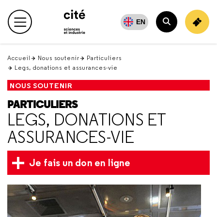
Retour
en
EN
Menu principal
haut
Rechercher
Accueil
Nous soutenir
Particuliers
Legs, donations et assurances-vie
NOUS SOUTENIR
PARTICULIERS
LEGS, DONATIONS ET
ASSURANCES-VIE
Je fais un don en ligne