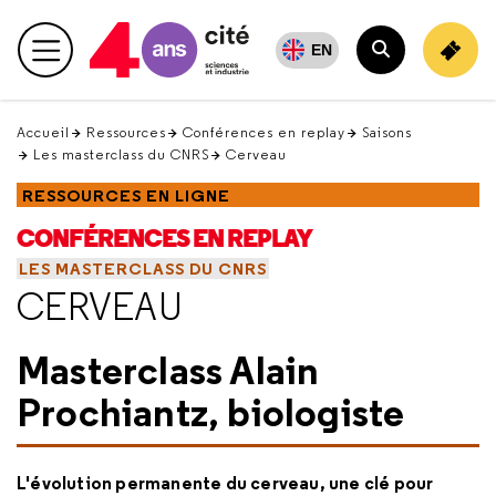
Retour
en
EN
Menu principal
haut
Rechercher
Accueil
Ressources
Conférences en replay
Saisons
Les masterclass du CNRS
Cerveau
RESSOURCES EN LIGNE
CONFÉRENCES EN REPLAY
LES MASTERCLASS DU CNRS
CERVEAU
Masterclass Alain
Prochiantz, biologiste
L'évolution permanente du cerveau, une clé pour