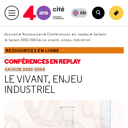
Retour
en
EN
Menu principal
haut
Rechercher
Accueil
Ressources
Conférences en replay
Saisons
Saison 2002-2003
Le vivant, enjeu industriel
RESSOURCES EN LIGNE
CONFÉRENCES EN REPLAY
SAISON 2002-2003
LE VIVANT, ENJEU
INDUSTRIEL