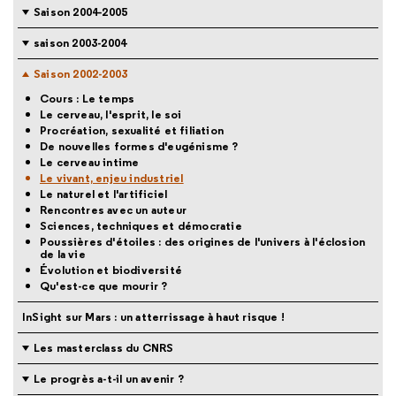
Saison 2004-2005
saison 2003-2004
Saison 2002-2003
Cours : Le temps
Le cerveau, l'esprit, le soi
Procréation, sexualité et filiation
De nouvelles formes d'eugénisme ?
Le cerveau intime
Le vivant, enjeu industriel
Le naturel et l'artificiel
Rencontres avec un auteur
Sciences, techniques et démocratie
Poussières d'étoiles : des origines de l'univers à l'éclosion
de la vie
Évolution et biodiversité
Qu'est-ce que mourir ?
InSight sur Mars : un atterrissage à haut risque !
Les masterclass du CNRS
Le progrès a-t-il un avenir ?