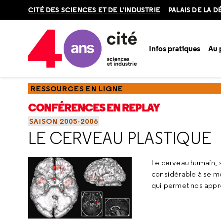
Retour
CITÉ DES SCIENCES ET DE L'INDUSTRIE
PALAIS DE LA 
en
haut
Infos pratiques
Au
Accueil
Ressources
Conférences en replay
Saisons
Sa
RESSOURCES EN LIGNE
CONFÉRENCES EN REPLAY
SAISON 2005-2006
LE CERVEAU PLASTIQUE
Le cerveau humain, s
considérable à se mo
qui permet nos appr