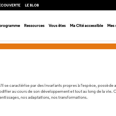
DÉCOUVERTE
LE BLOB
 programme
Ressources
Vous êtes
Ma Cité accessible
Mes 
ison 2005-2006
Le cerveau plastique
'il se caractérise par des invariants propres à l'espèce, possède 
difier au cours de son développement et tout au long de la vie. C'
entissages, nos adaptations, nos transformations.