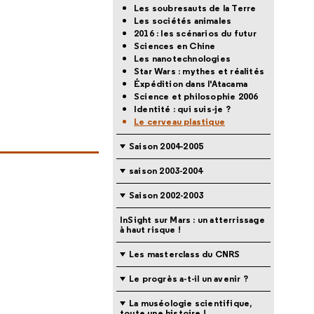
Les soubresauts de la Terre
Les sociétés animales
2016 : les scénarios du futur
Sciences en Chine
Les nanotechnologies
Star Wars : mythes et réalités
Éxpédition dans l'Atacama
Science et philosophie 2006
Identité : qui suis-je ?
Le cerveau plastique
Saison 2004-2005
saison 2003-2004
Saison 2002-2003
InSight sur Mars : un atterrissage
à haut risque !
Les masterclass du CNRS
Le progrès a-t-il un avenir ?
La muséologie scientifique,
toute une histoire !