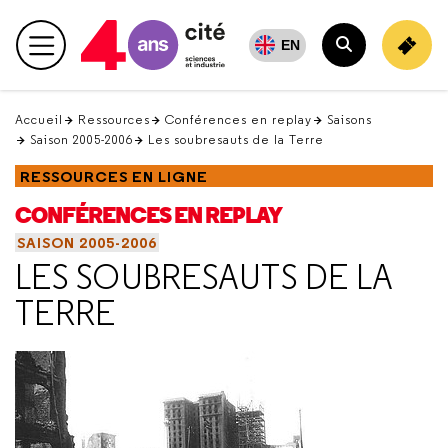
Retour
en
EN
Menu principal
haut
Rechercher
Accueil
Ressources
Conférences en replay
Saisons
Saison 2005-2006
Les soubresauts de la Terre
RESSOURCES EN LIGNE
CONFÉRENCES EN REPLAY
SAISON 2005-2006
LES SOUBRESAUTS DE LA
TERRE