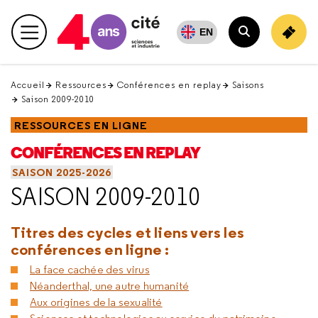
Retour
en
EN
Menu principal
haut
Rechercher
Accueil
Ressources
Conférences en replay
Saisons
Saison 2009-2010
RESSOURCES EN LIGNE
CONFÉRENCES EN REPLAY
SAISON 2025-2026
SAISON 2009-2010
Titres des cycles et liens vers les
conférences en ligne :
La face cachée des virus
Néanderthal, une autre humanité
Aux origines de la sexualité