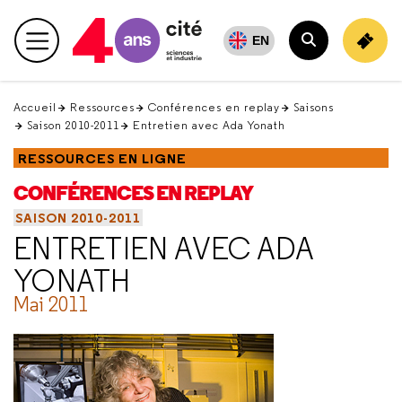
Retour
en
EN
Menu principal
haut
Rechercher
Accueil
Ressources
Conférences en replay
Saisons
Saison 2010-2011
Entretien avec Ada Yonath
RESSOURCES EN LIGNE
CONFÉRENCES EN REPLAY
SAISON 2010-2011
ENTRETIEN AVEC ADA
YONATH
Mai 2011