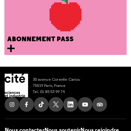
ABONNEMENT PASS
30 avenue Corentin Cariou
75019 Paris, France
Tel. 01 85 53 99 74
Suivez nous sur Instagram
Suivez nous sur Facebook
Suivez nous sur Tik Tok
Suivez nous sur X
Suivez nous sur LinkedIn
Suivez nous sur Yout
Suivez nous su
Nous contacter
Nous soutenir
Nous rejoindre