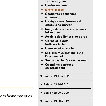
technologique
L'autre en nous
Entre autres
Économie : échanger
autrement
L’origine des formes : du
cristal à l’embryon
Image de soi : le corps sous
influences
Au-delà des limites du corps
Corps et esprit :
indissociables
L'humanité plurielle
Les communications dans
l'aérospatial
Sexualité : le rôle du cerveau
Quand les espèces
disparaissent
Saison 2011-2012
Saison 2010-2011
Saison 2009-2010
tions fantasmatiques.
Saison 2008-2009