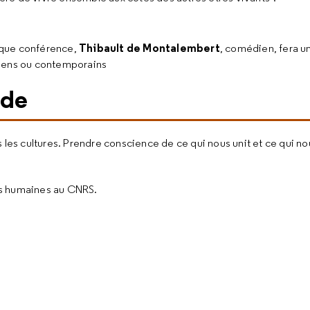
Thibault de Montalembert
aque conférence,
, comédien, fera u
ciens ou contemporains
nde
 les cultures. Prendre conscience de ce qui nous unit et ce qui no
es humaines au CNRS.