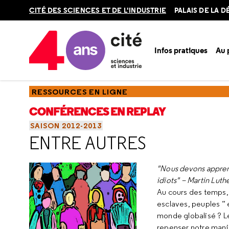
Retour
CITÉ DES SCIENCES ET DE L'INDUSTRIE
PALAIS DE LA 
en
haut
Infos pratiques
Au
Accueil
Ressources
Conférences en replay
Saisons
Sa
RESSOURCES EN LIGNE
CONFÉRENCES EN REPLAY
SAISON 2012-2013
ENTRE AUTRES
"Nous devons appren
idiots" – Martin Luth
Au cours des temps, 
esclaves, peuples “ e
monde globalisé ? Le
repenser notre maniè