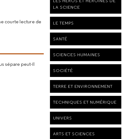
LES HÉROS ET HÉROÏNES DE
LA SCIENCE
ne courte lecture de
LE TEMPS
SANTÉ
SCIENCES HUMAINES
us sépare peut-il
SOCIÉTÉ
TERRE ET ENVIRONNEMENT
TECHNIQUES ET NUMÉRIQUE
UNIVERS
ARTS ET SCIENCES