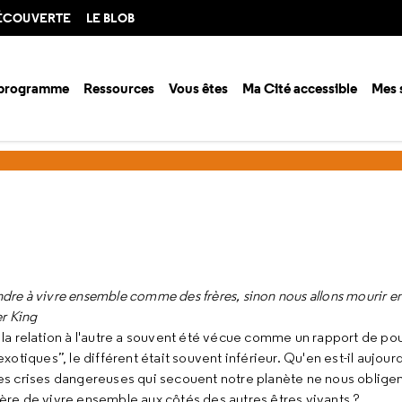
DÉCOUVERTE
LE BLOB
 programme
Ressources
Vous êtes
Ma Cité accessible
Mes 
ison 2012-2013
Entre autres
dre à vivre ensemble comme des frères, sinon nous allons mourir
er King
la relation à l'autre a souvent été vécue comme un rapport de p
xotiques”, le différent était souvent inférieur. Qu'en est-il aujour
s crises dangereuses qui secouent notre planète ne nous obligent
re de vivre ensemble aux côtés des autres êtres vivants ?