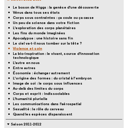
Le boson de Higgs : la genèse d'une découverte
Vénus dans tous ses états
Corps sous contraintes : ça coule ou ça casse
Un peu de science dans votre fiction
L'exploration des corps planétaires
Les fins du monde imaginées
Apocalypse : une histoire sans fin
Le ciel va-t-il nous tomber sur la tête ?
Violence et soin
La bio-inspiration : le vivant, source d'innovation
technologique
L'autre en nous
Entre autres
Économie : échanger autrement
L’origine des formes : du cristal à l’embryon
Image de soi : le corps sous influences
Au-delà des limites du corps
Corps et esprit : indissociables
L'humanité plurielle
Les communications dans l'aérospatial
Sexualité : le rôle du cerveau
Quand les espèces disparaissent
Saison 2011-2012