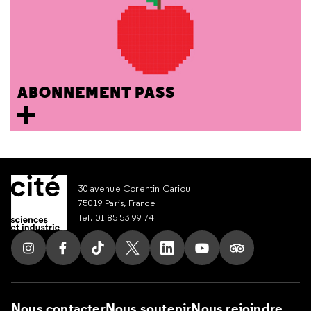
ABONNEMENT PASS
30 avenue Corentin Cariou
75019 Paris, France
Tel. 01 85 53 99 74
Suivez nous sur Instagram
Suivez nous sur Facebook
Suivez nous sur Tik Tok
Suivez nous sur X
Suivez nous sur LinkedIn
Suivez nous sur Yout
Suivez nous su
Nous contacter
Nous soutenir
Nous rejoindre