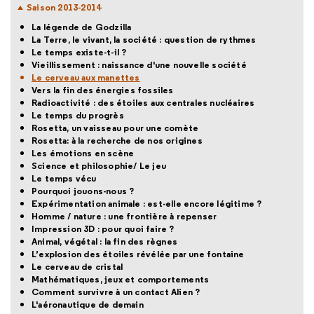
Saison 2013-2014
La légende de Godzilla
La Terre, le vivant, la société : question de rythmes
Le temps existe-t-il ?
Vieillissement : naissance d'une nouvelle société
Le cerveau aux manettes
Vers la fin des énergies fossiles
Radioactivité : des étoiles aux centrales nucléaires
Le temps du progrès
Rosetta, un vaisseau pour une comète
Rosetta: à la recherche de nos origines
Les émotions en scène
Science et philosophie/ Le jeu
Le temps vécu
Pourquoi jouons-nous ?
Expérimentation animale : est-elle encore légitime ?
Homme / nature : une frontière à repenser
Impression 3D : pour quoi faire ?
Animal, végétal : la fin des règnes
L’explosion des étoiles révélée par une fontaine
Le cerveau de cristal
Mathématiques, jeux et comportements
Comment survivre à un contact Alien ?
L'aéronautique de demain