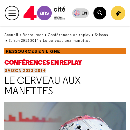
Retour
en
EN
Menu principal
haut
Rechercher
Accueil
Ressources
Conférences en replay
Saisons
Saison 2013-2014
Le cerveau aux manettes
RESSOURCES EN LIGNE
CONFÉRENCES EN REPLAY
SAISON 2013-2014
LE CERVEAU AUX
MANETTES