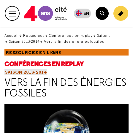
Retour
en
EN
Menu principal
haut
Rechercher
Accueil
Ressources
Conférences en replay
Saisons
Saison 2013-2014
Vers la fin des énergies fossiles
RESSOURCES EN LIGNE
CONFÉRENCES EN REPLAY
SAISON 2013-2014
VERS LA FIN DES ÉNERGIES
FOSSILES