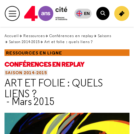
Retour
en
EN
Menu principal
haut
Rechercher
Accueil
Ressources
Conférences en replay
Saisons
Saison 2014-2015
Art et folie : quels liens ?
RESSOURCES EN LIGNE
CONFÉRENCES EN REPLAY
SAISON 2014-2015
ART ET FOLIE : QUELS
LIENS ?
- Mars 2015