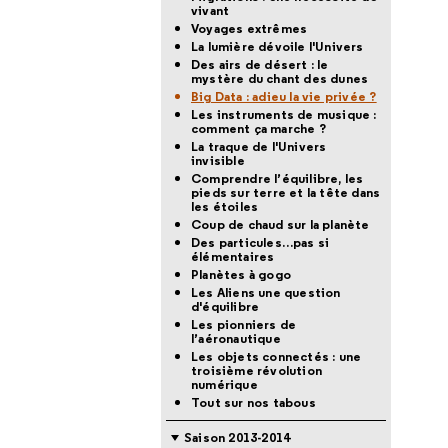
vivant
Voyages extrêmes
La lumière dévoile l'Univers
Des airs de désert : le
mystère du chant des dunes
Big Data : adieu la vie privée ?
Les instruments de musique :
comment ça marche ?
La traque de l'Univers
invisible
Comprendre l’équilibre, les
pieds sur terre et la tête dans
les étoiles
Coup de chaud sur la planète
Des particules…pas si
élémentaires
Planètes à gogo
Les Aliens une question
d'équilibre
Les pionniers de
l’aéronautique
Les objets connectés : une
troisième révolution
numérique
Tout sur nos tabous
Saison 2013-2014