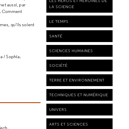
LES HÉROS ET HÉROÏNES DE
met aussi, par
LA SCIENCE
us. Comment
LE TEMPS
mes, qu’ils soient
SANTÉ
SCIENCES HUMAINES
a / Sophia.
SOCIÉTÉ
TERRE ET ENVIRONNEMENT
TECHNIQUES ET NUMÉRIQUE
UNIVERS
ARTS ET SCIENCES
Tech.