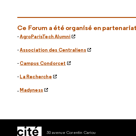
Ce Forum a été organisé en partenariat
-
AgroParisTech Alumni
-
Association des Centraliens
-
Campus Condorcet
-
La Recherche
.
Madyness
30 avenue Corentin Cariou