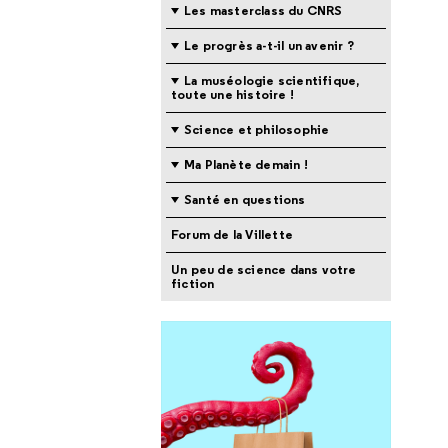
Les masterclass du CNRS
Le progrès a-t-il un avenir ?
La muséologie scientifique,
toute une histoire !
Science et philosophie
Ma Planète demain !
Santé en questions
Forum de la Villette
Un peu de science dans votre
fiction