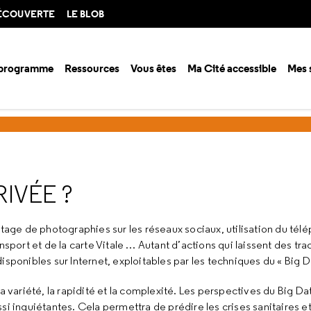
DÉCOUVERTE
LE BLOB
 programme
Ressources
Vous êtes
Ma Cité accessible
Mes 
ison 2014-2015
Big Data : adieu la vie privée ?
RIVÉE ?
tage de photographies sur les réseaux sociaux, utilisation du tél
sport et de la carte Vitale … Autant d’actions qui laissent des tra
sponibles sur Internet, exploitables par les techniques du « Big D
a variété, la rapidité et la complexité. Les perspectives du Big Da
i inquiétantes. Cela permettra de prédire les crises sanitaires e