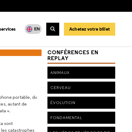
services
Achetez votre billet
EN
Rechercher
CONFÉRENCES EN
REPLAY
ANIMAUX
CERVEAU
éphone portable, du
ÉVOLUTION
ces, autant de
ata ».
FONDAMENTAL
ta sont
t les catastrophes