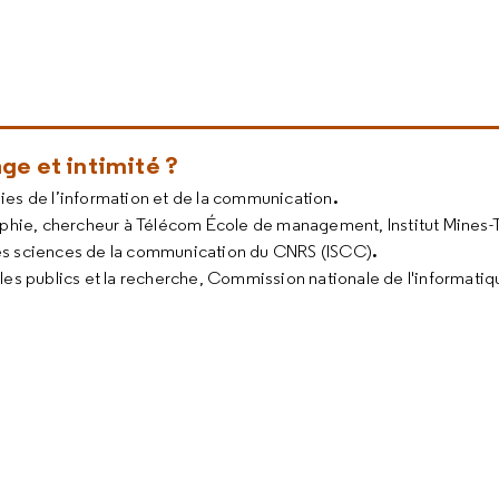
age et intimité ?
.
gies de l’information et de la communication
sophie, chercheur à Télécom École de management, Institut Mines
.
 des sciences de la communication du CNRS (ISCC)
c les publics et la recherche, Commission nationale de l'informatiq