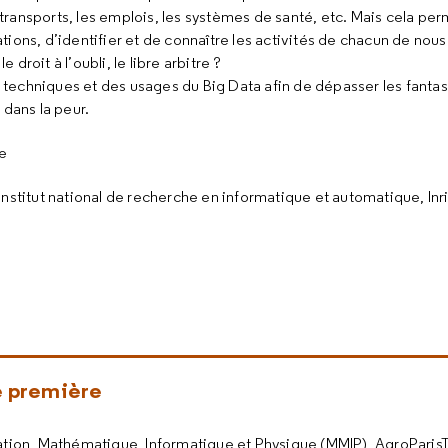
 transports, les emplois, les systèmes de santé, etc. Mais cela per
ions, d’identifier et de connaître les activités de chacun de no
e droit à l’oubli, le libre arbitre ?
s techniques et des usages du Big Data afin de dépasser les fantas
dans la peur.
ue
Institut national de recherche en informatique et automatique, Inri
e première
ation, Mathématique, Informatique et Physique (MMIP), AgroParis