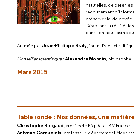
naturelles, de gérer les
recoupement d’informat
préserver la vie privée, l
Dévoilons la réalité de
dans l’enthousiasme ou 
Jean-Philippe Braly
Animée par
, journaliste scientifiq
Alexandre Monnin
Conseiller scientifique
:
, philosophe, 
Mars 2015
Table ronde : Nos données, une matièr
Christophe Burgaud
, architecte Big Data, IBM France.
Antoine Cornuejols
, professeur, département Modélis