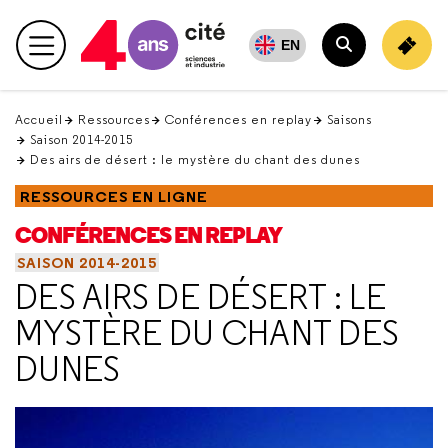
Retour
en
EN
Menu principal
haut
Rechercher
Accueil
Ressources
Conférences en replay
Saisons
Saison 2014-2015
Des airs de désert : le mystère du chant des dunes
RESSOURCES EN LIGNE
CONFÉRENCES EN REPLAY
SAISON 2014-2015
DES AIRS DE DÉSERT : LE
MYSTÈRE DU CHANT DES
DUNES