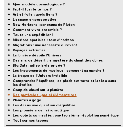
Quel modèle cosmologique ?
Faut-il tuer le temps ?
Art et folie : quels liens ?
L'espace en perspective
New Horizons : panorama de Pluton
Comment vivre ensemble ?
Toute une expédition !
Missions spatiales : tour d'horizon
Migrations : une nécessité du vivant
Voyages extrêmes
La lumière dévoile l'Univers
Des airs de désert : le mystère du chant des dunes
Big Data : adieu la vie privée ?
Les instruments de musique : comment ça marche ?
La traque de l'Univers invisible
Comprendre l’équilibre, les pieds sur terre et la tête dans
les étoiles
Coup de chaud sur la planète
Des particules…pas si élémentaires
Planètes à gogo
Les Aliens une question d'équilibre
Les pionniers de l’aéronautique
Les objets connectés : une troisième révolution numérique
Tout sur nos tabous