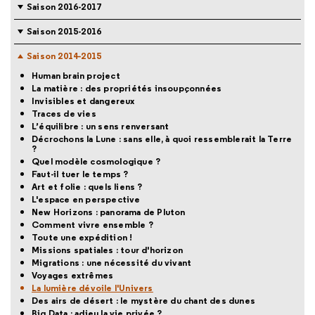
Saison 2016-2017
Saison 2015-2016
Saison 2014-2015
Human brain project
La matière : des propriétés insoupçonnées
Invisibles et dangereux
Traces de vies
L’équilibre : un sens renversant
Décrochons la Lune : sans elle, à quoi ressemblerait la Terre
?
Quel modèle cosmologique ?
Faut-il tuer le temps ?
Art et folie : quels liens ?
L'espace en perspective
New Horizons : panorama de Pluton
Comment vivre ensemble ?
Toute une expédition !
Missions spatiales : tour d'horizon
Migrations : une nécessité du vivant
Voyages extrêmes
La lumière dévoile l'Univers
Des airs de désert : le mystère du chant des dunes
Big Data : adieu la vie privée ?