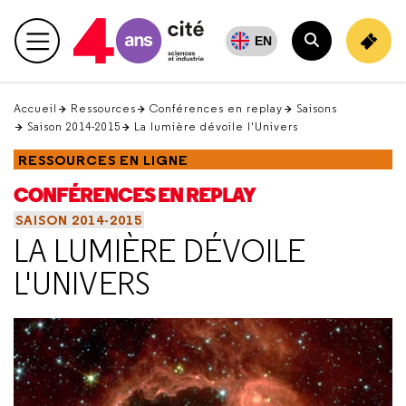
Retour
en
EN
Menu principal
haut
Rechercher
Accueil
Ressources
Conférences en replay
Saisons
Saison 2014-2015
La lumière dévoile l'Univers
RESSOURCES EN LIGNE
CONFÉRENCES EN REPLAY
SAISON 2014-2015
LA LUMIÈRE DÉVOILE
L'UNIVERS