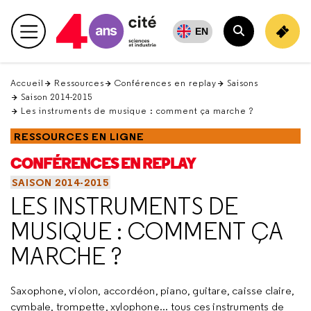
Retour
en
EN
Menu principal
haut
Rechercher
Accueil
Ressources
Conférences en replay
Saisons
Saison 2014-2015
Les instruments de musique : comment ça marche ?
RESSOURCES EN LIGNE
CONFÉRENCES EN REPLAY
SAISON 2014-2015
LES INSTRUMENTS DE
MUSIQUE : COMMENT ÇA
MARCHE ?
Saxophone, violon, accordéon, piano, guitare, caisse claire,
cymbale, trompette, xylophone... tous ces instruments de