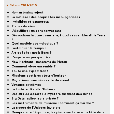
Saison 2014-2015
Human brain project
La matière : des propriétés insoupçonnées
Invisibles et dangereux
Traces de vies
L’équilibre : un sens renversant
Décrochons la Lune : sans elle, à quoi ressemblerait la Terre
?
Quel modèle cosmologique ?
Faut-il tuer le temps ?
Art et folie : quels liens ?
L'espace en perspective
New Horizons : panorama de Pluton
Comment vivre ensemble ?
Toute une expédition !
Missions spatiales : tour d'horizon
Migrations : une nécessité du vivant
Voyages extrêmes
La lumière dévoile l'Univers
Des airs de désert : le mystère du chant des dunes
Big Data : adieu la vie privée ?
Les instruments de musique : comment ça marche ?
La traque de l'Univers invisible
Comprendre l’équilibre, les pieds sur terre et la tête dans