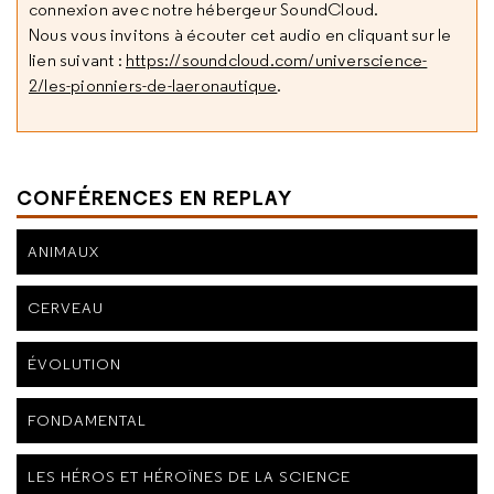
connexion avec notre hébergeur SoundCloud.
Nous vous invitons à écouter cet audio en cliquant sur le
lien suivant :
https://soundcloud.com/universcience-
2/les-pionniers-de-laeronautique
.
CONFÉRENCES EN REPLAY
ANIMAUX
CERVEAU
ÉVOLUTION
FONDAMENTAL
LES HÉROS ET HÉROÏNES DE LA SCIENCE