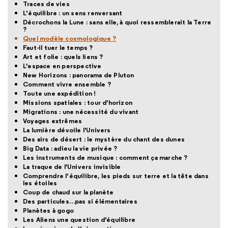
Traces de vies
L’équilibre : un sens renversant
Décrochons la Lune : sans elle, à quoi ressemblerait la Terre
?
Quel modèle cosmologique ?
Faut-il tuer le temps ?
Art et folie : quels liens ?
L'espace en perspective
New Horizons : panorama de Pluton
Comment vivre ensemble ?
Toute une expédition !
Missions spatiales : tour d'horizon
Migrations : une nécessité du vivant
Voyages extrêmes
La lumière dévoile l'Univers
Des airs de désert : le mystère du chant des dunes
Big Data : adieu la vie privée ?
Les instruments de musique : comment ça marche ?
La traque de l'Univers invisible
Comprendre l’équilibre, les pieds sur terre et la tête dans
les étoiles
Coup de chaud sur la planète
Des particules…pas si élémentaires
Planètes à gogo
Les Aliens une question d'équilibre