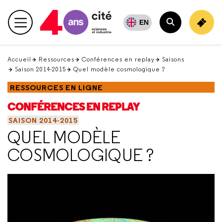
Retour
en
EN
Menu principal
haut
Rechercher
Accueil
Ressources
Conférences en replay
Saisons
Saison 2014-2015
Quel modèle cosmologique ?
RESSOURCES EN LIGNE
CONFÉRENCES EN REPLAY
SAISON 2014-2015
QUEL MODÈLE
COSMOLOGIQUE ?