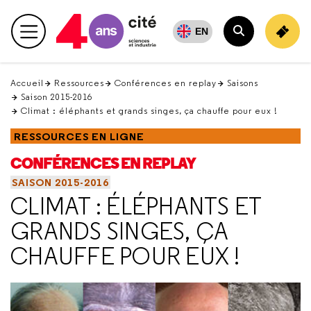
Retour
en
EN
Menu principal
haut
Rechercher
Accueil
Ressources
Conférences en replay
Saisons
Saison 2015-2016
Climat : éléphants et grands singes, ça chauffe pour eux !
RESSOURCES EN LIGNE
CONFÉRENCES EN REPLAY
SAISON 2015-2016
CLIMAT : ÉLÉPHANTS ET
GRANDS SINGES, ÇA
CHAUFFE POUR EUX !