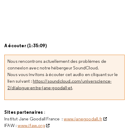
A écouter (1:35:09)
Nous rencontrons actuellement des problèmes de
connexion avec notre hébergeur SoundCloud.
Nous vous invitons à écouter cet audio en cliquant sur le
lien suivant :
https://soundcloud.com/universcience-
2/dialogue-entre-jane-goodall-et
.
Sites partenaires
:
Institut Jane Goodall France :
www.janegoodall.fr
IFAW :
www.ifaw.org