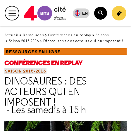
Retour
en
EN
Menu principal
haut
Rechercher
Accueil
Ressources
Conférences en replay
Saisons
Saison 2015-2016
Dinosaures : des acteurs qui en imposent !
RESSOURCES EN LIGNE
CONFÉRENCES EN REPLAY
SAISON 2015-2016
DINOSAURES : DES
ACTEURS QUI EN
IMPOSENT !
- Les samedis à 15 h