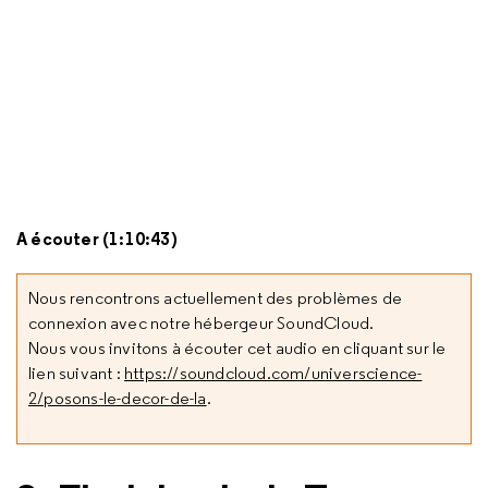
A écouter (1:10:43)
Nous rencontrons actuellement des problèmes de
connexion avec notre hébergeur SoundCloud.
Nous vous invitons à écouter cet audio en cliquant sur le
lien suivant :
https://soundcloud.com/universcience-
2/posons-le-decor-de-la
.