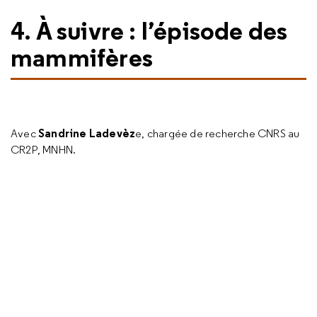
4.
À suivre : l’épisode des
mammifères
Sandrine Ladevèz
Avec
e, chargée de recherche CNRS au
CR2P, MNHN.