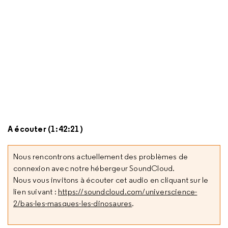
A écouter (1:42:21)
Nous rencontrons actuellement des problèmes de
connexion avec notre hébergeur SoundCloud.
Nous vous invitons à écouter cet audio en cliquant sur le
lien suivant :
https://soundcloud.com/universcience-
2/bas-les-masques-les-dinosaures
.