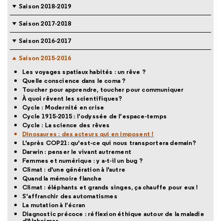
Saison 2018-2019
Saison 2017-2018
Saison 2016-2017
Saison 2015-2016
Les voyages spatiaux habités : un rêve ?
Quelle conscience dans le coma ?
Toucher pour apprendre, toucher pour communiquer
À quoi rêvent les scientifiques?
Cycle : Modernité en crise
Cycle 1915-2015 : l’odyssée de l’espace-temps
Cycle : La science des rêves
Dinosaures : des acteurs qui en imposent !
L'après COP21: qu'est-ce qui nous transportera demain?
Darwin : penser le vivant autrement
Femmes et numérique : y a-t-il un bug ?
Climat : d'une génération à l'autre
Quand la mémoire flanche
Climat : éléphants et grands singes, ça chauffe pour eux !
S’affranchir des automatismes
La mutation à l’écran
Diagnostic précoce : réflexion éthique autour de la maladie
d'Alzheimer