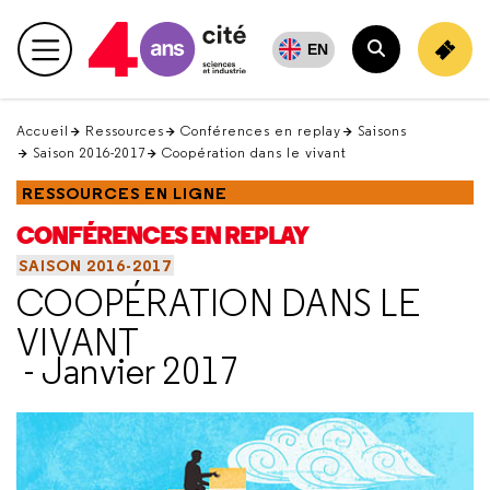
Retour
en
EN
Menu principal
haut
Rechercher
Accueil
Ressources
Conférences en replay
Saisons
Saison 2016-2017
Coopération dans le vivant
RESSOURCES EN LIGNE
CONFÉRENCES EN REPLAY
SAISON 2016-2017
COOPÉRATION DANS LE
VIVANT
- Janvier 2017