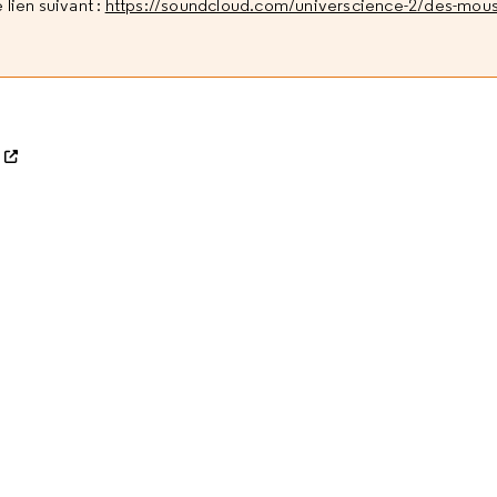
 lien suivant :
https://soundcloud.com/universcience-2/des-mous