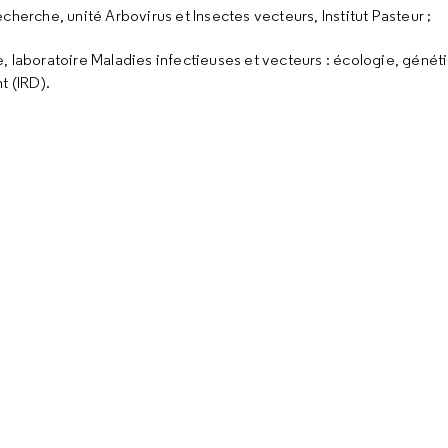
cherche, unité Arbovirus et Insectes vecteurs, Institut Pasteur ;
e, laboratoire Maladies infectieuses et vecteurs : écologie, génét
t (IRD).