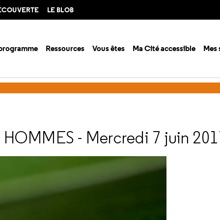
DÉCOUVERTE
LE BLOB
 programme
Ressources
Vous êtes
Ma Cité accessible
Mes 
ison 2016-2017
Des moustiques et des hommes
S HOMMES
- Mercredi 7 juin 201