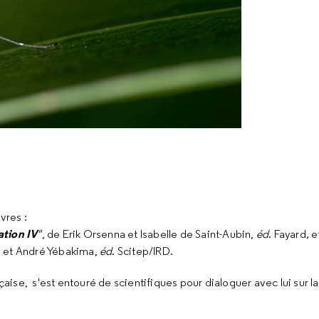
vres :
ation IV
"
, de Erik Orsenna et Isabelle de Saint-Aubin,
éd
. Fayard
,
e
e et André Yébakima,
éd
. Scitep/IRD.
çaise,
s'est entouré de scientifiques pour dialoguer avec lui sur l