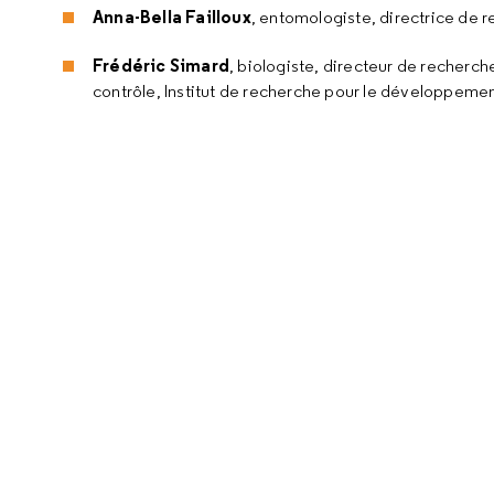
Anna-Bella Failloux
, entomologiste, directrice de re
Frédéric Simard
, biologiste, directeur de recherch
contrôle, Institut de recherche pour le développemen