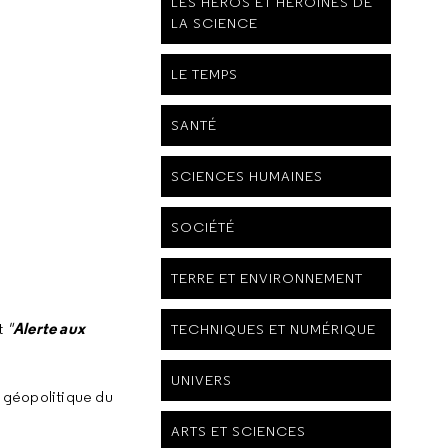
LES HÉROS ET HÉROÏNES DE
LA SCIENCE
LE TEMPS
SANTÉ
SCIENCES HUMAINES
SOCIÉTÉ
TERRE ET ENVIRONNEMENT
Alerte aux
t
"
TECHNIQUES ET NUMÉRIQUE
UNIVERS
a géopolitique du
ARTS ET SCIENCES