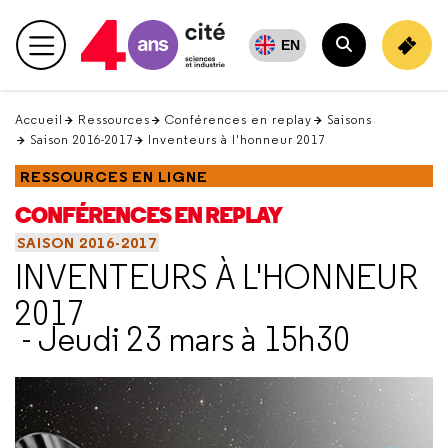
Retour
en
EN
Menu principal
haut
Rechercher
Accueil
Ressources
Conférences en replay
Saisons
Saison 2016-2017
Inventeurs à l'honneur 2017
RESSOURCES EN LIGNE
CONFÉRENCES EN REPLAY
SAISON 2016-2017
INVENTEURS À L'HONNEUR
2017
- Jeudi 23 mars à 15h30