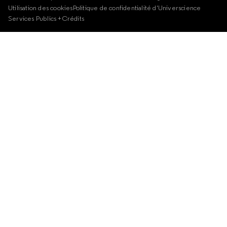
Utilisation des cookies
Politique de confidentialité d'Universcience
Services Publics +
Crédits