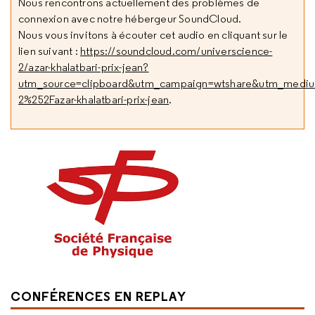
Nous rencontrons actuellement des problèmes de
connexion avec notre hébergeur SoundCloud.
Nous vous invitons à écouter cet audio en cliquant sur le
lien suivant :
https://soundcloud.com/universcience-
2/azar-khalatbari-prix-jean?
utm_source=clipboard&utm_campaign=wtshare&utm_mediu
2%252Fazar-khalatbari-prix-jean
.
CONFÉRENCES EN REPLAY