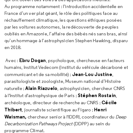
Au programme notamment : l’introduction accidentelle en
France d’un ver plat géant, le rôle des politiques face au
réchauffement climatique, les questions éthiques posées
par les voitures autonomes, la redécouverte de peuples
oubliés en Amazonie, l’affaire des bébés nés sans bras, ainsi
qu’un hommage à l’astrophysicien Stephen Hawking, disparu
en 2018.
Ebru Dogan
Avec :
, psychologue, chercheuse en facteurs
humains, Institut Vedecom (institut du véhicule décarboné et
Jean-Lou Justine
communicant et de sa mobilité) ;
,
parasitologiste et zoologiste, Museum national d’Histoire
Alain Riazuelo
naturelle ;
, astrophysicien, chercheur CNRS
Stéphen Rostain
à l'Institut d'astrophysique de Paris ;
,
Cécile
archéologue, directeur de recherche au CNRS ;
Thibert
Henri
, journaliste scientifique au
Figaro ;
Waisman,
chercheur senior à l'IDDRI, coordinateur du
Deep
Decarbonization Pathways Project
(DDPP) au sein du
programme Climat.