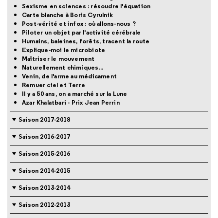
Sexisme en sciences : résoudre l'équation
Carte blanche à Boris Cyrulnik
Post-vérité et infox : où allons-nous ?
Piloter un objet par l'activité cérébrale
Humains, baleines, forêts, tracent la route
Explique-moi le microbiote
Maîtriser le mouvement
Naturellement chimiques...
Venin, de l'arme au médicament
Remuer ciel et Terre
Il y a 50 ans, on a marché sur la Lune
Azar Khalatbari - Prix Jean Perrin
Saison 2017-2018
Saison 2016-2017
Saison 2015-2016
Saison 2014-2015
Saison 2013-2014
Saison 2012-2013