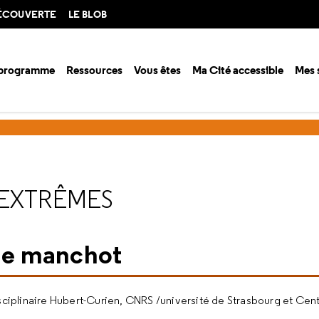
DÉCOUVERTE
LE BLOB
 programme
Ressources
Vous êtes
Ma Cité accessible
Mes 
ison 2019-2020
Des robots en milieux extrêmes
 EXTRÊMES
 le manchot
idisciplinaire Hubert-Curien, CNRS /université de Strasbourg et Cen