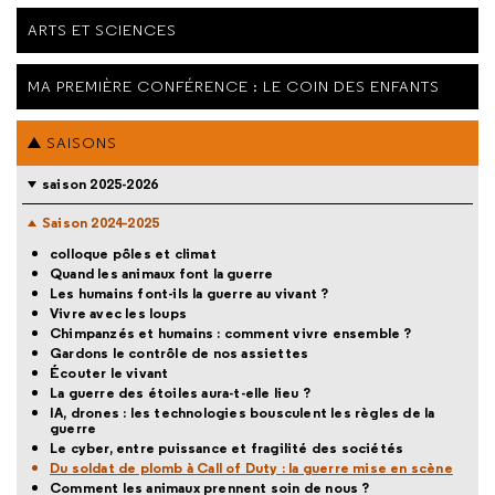
ARTS ET SCIENCES
MA PREMIÈRE CONFÉRENCE : LE COIN DES ENFANTS
SAISONS
saison 2025-2026
Saison 2024-2025
colloque pôles et climat
Quand les animaux font la guerre
Les humains font-ils la guerre au vivant ?
Vivre avec les loups
Chimpanzés et humains : comment vivre ensemble ?
Gardons le contrôle de nos assiettes
Écouter le vivant
La guerre des étoiles aura-t-elle lieu ?
IA, drones : les technologies bousculent les règles de la
guerre
Le cyber, entre puissance et fragilité des sociétés
Du soldat de plomb à Call of Duty : la guerre mise en scène
Comment les animaux prennent soin de nous ?