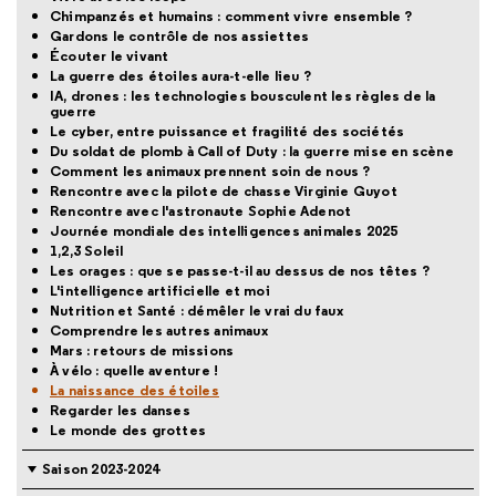
Chimpanzés et humains : comment vivre ensemble ?
Gardons le contrôle de nos assiettes
Écouter le vivant
La guerre des étoiles aura-t-elle lieu ?
IA, drones : les technologies bousculent les règles de la
guerre
Le cyber, entre puissance et fragilité des sociétés
Du soldat de plomb à Call of Duty : la guerre mise en scène
Comment les animaux prennent soin de nous ?
Rencontre avec la pilote de chasse Virginie Guyot
Rencontre avec l'astronaute Sophie Adenot
Journée mondiale des intelligences animales 2025
1,2,3 Soleil
Les orages : que se passe-t-il au dessus de nos têtes ?
L'intelligence artificielle et moi
Nutrition et Santé : démêler le vrai du faux
Comprendre les autres animaux
Mars : retours de missions
À vélo : quelle aventure !
La naissance des étoiles
Regarder les danses
Le monde des grottes
Saison 2023-2024