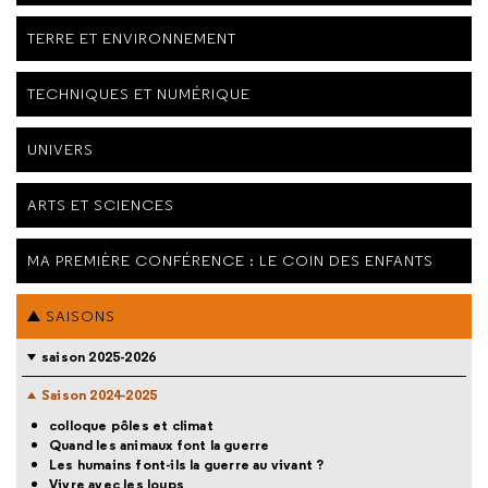
TERRE ET ENVIRONNEMENT
TECHNIQUES ET NUMÉRIQUE
UNIVERS
ARTS ET SCIENCES
MA PREMIÈRE CONFÉRENCE : LE COIN DES ENFANTS
SAISONS
saison 2025-2026
Saison 2024-2025
colloque pôles et climat
Quand les animaux font la guerre
Les humains font-ils la guerre au vivant ?
Vivre avec les loups