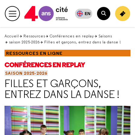
Retour
en
EN
Menu principal
haut
Rechercher
Accueil
Ressources
Conférences en replay
Saisons
saison 2025-2026
Filles et garçons, entrez dans la danse !
RESSOURCES EN LIGNE
CONFÉRENCES EN REPLAY
SAISON 2025-2026
FILLES ET GARÇONS,
ENTREZ DANS LA DANSE !