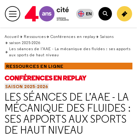
Retour
en
EN
Menu principal
haut
Rechercher
Accueil
Ressources
Conférences en replay
Saisons
saison 2025-2026
Les séances de l’AAE - La mécanique des fluides : ses apports
aux sports de haut niveau
RESSOURCES EN LIGNE
CONFÉRENCES EN REPLAY
SAISON 2025-2026
LES SÉANCES DE L’AAE - LA
MÉCANIQUE DES FLUIDES :
SES APPORTS AUX SPORTS
DE HAUT NIVEAU