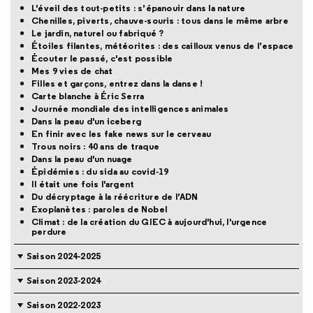
L'éveil des tout-petits : s’épanouir dans la nature
Chenilles, piverts, chauve-souris : tous dans le même arbre
Le jardin, naturel ou fabriqué ?
Étoiles filantes, météorites : des cailloux venus de l’espace
Écouter le passé, c'est possible
Mes 9 vies de chat
Filles et garçons, entrez dans la danse !
Carte blanche à Éric Serra
Journée mondiale des intelligences animales
Dans la peau d'un iceberg
En finir avec les fake news sur le cerveau
Trous noirs : 40 ans de traque
Dans la peau d'un nuage
Épidémies : du sida au covid-19
Il était une fois l'argent
Du décryptage à la réécriture de l’ADN
Exoplanètes : paroles de Nobel
Climat : de la création du GIEC à aujourd'hui, l'urgence
perdure
Saison 2024-2025
Saison 2023-2024
Saison 2022-2023