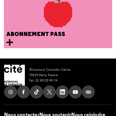
ABONNEMENT PASS
30 avenue Corentin Cariou
75019 Paris, France
Tel. 01 85 53 99 74
Suivez nous sur Instagram
Suivez nous sur Facebook
Suivez nous sur Tik Tok
Suivez nous sur X
Suivez nous sur LinkedIn
Suivez nous sur Yout
Suivez nous su
Nous contacter
Nous soutenir
Nous rejoindre