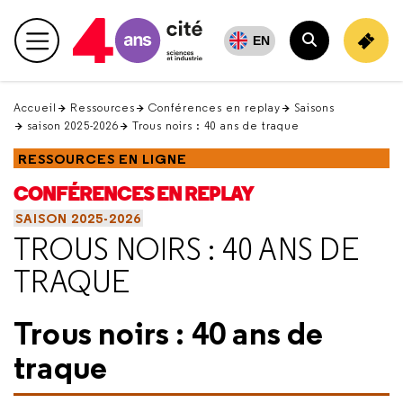
Retour
en
EN
Menu principal
haut
Rechercher
Accueil
Ressources
Conférences en replay
Saisons
saison 2025-2026
Trous noirs : 40 ans de traque
RESSOURCES EN LIGNE
CONFÉRENCES EN REPLAY
SAISON 2025-2026
TROUS NOIRS : 40 ANS DE
TRAQUE
Trous noirs : 40 ans de
traque