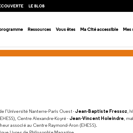
DÉCOUVERTE
LE BLOB
 programme
Ressources
Vous êtes
Ma Cité accessible
Mes 
ience et philosophie
La guerre
Jean-Baptiste Fressoz
e l’Université Nanterre-Paris Ouest -
, 
Jean-Vincent Holeindre
(EHESS), Centre Alexandre-Koyré -
, ma
 chercheur associé au Centre Raymond-Aron (EHESS).
brique Livres de Philosophie Magazine.