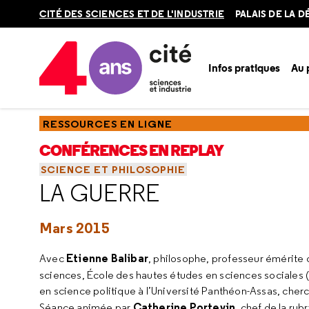
Retour
CITÉ DES SCIENCES ET DE L'INDUSTRIE
PALAIS DE LA 
en
haut
Infos pratiques
Au
Accueil
Ressources
Conférences en replay
Saisons
Sc
RESSOURCES EN LIGNE
CONFÉRENCES EN REPLAY
SCIENCE ET PHILOSOPHIE
LA GUERRE
Mars 2015
Etienne Balibar
Avec
, philosophe, professeur émérite d
sciences, École des hautes études en sciences sociales 
en science politique à l’Université Panthéon-Assas,
Catherine Portevin
Séance animée par
, chef de la ru