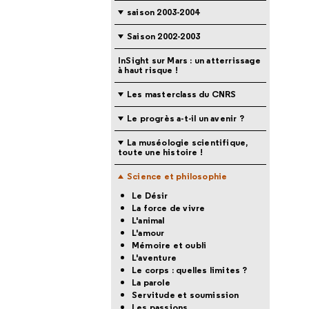
saison 2003-2004
Saison 2002-2003
InSight sur Mars : un atterrissage
à haut risque !
Les masterclass du CNRS
Le progrès a-t-il un avenir ?
La muséologie scientifique,
toute une histoire !
Science et philosophie
Le Désir
La force de vivre
L'animal
L'amour
Mémoire et oubli
L'aventure
Le corps : quelles limites ?
La parole
Servitude et soumission
Les passions