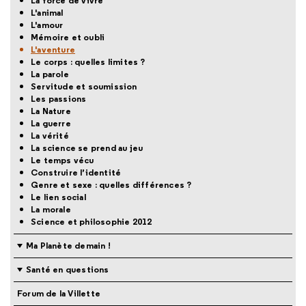
La force de vivre
L'animal
L'amour
Mémoire et oubli
L'aventure
Le corps : quelles limites ?
La parole
Servitude et soumission
Les passions
La Nature
La guerre
La vérité
La science se prend au jeu
Le temps vécu
Construire l’identité
Genre et sexe : quelles différences ?
Le lien social
La morale
Science et philosophie 2012
Ma Planète demain !
Santé en questions
Forum de la Villette