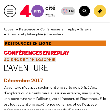
Retour
en
EN
Menu principal
haut
Rechercher
Accueil
Ressources
Conférences en replay
Saisons
Science et philosophie
L'aventure
RESSOURCES EN LIGNE
CONFÉRENCES EN REPLAY
SCIENCE ET PHILOSOPHIE
L'AVENTURE
Décembre 2017
L’aventure n’est pas seulement une suite de péripéties,
d’exploits ou de périls mais aussi une errance, une quête,
une ouverture vers l’ailleurs, vers l’inconnu et l’inattendu. Elle
est tout autant une expérience du temps et de l’espace
qu’un rapport à soi-même et un mode d’existence.