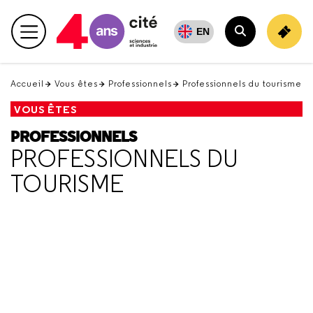
Retour
en
EN
Menu principal
haut
Rechercher
Accueil
Vous êtes
Professionnels
Professionnels du tourisme
VOUS ÊTES
PROFESSIONNELS
PROFESSIONNELS DU
TOURISME