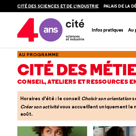
Retour
CITÉ DES SCIENCES ET DE L'INDUSTRIE
PALAIS DE LA 
en
haut
Infos pratiques
Au
Accueil
Au programme
Cité des métiers
AU PROGRAMME
CITÉ DES MÉTI
CONSEIL, ATELIERS ET RESSOURCES E
Horaires d'été : le conseil
Choisir son orientation
s
Créer son activité
vous accueillent uniquement le ma
août.