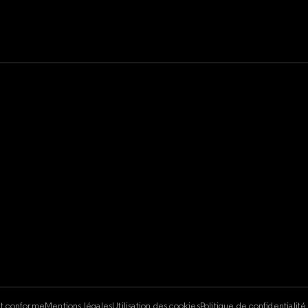
e
nt conforme
Mentions légales
Utilisation des cookies
Politique de confidentialit