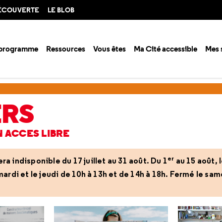
DÉCOUVERTE
LE BLOB
 programme
Ressources
Vous êtes
Ma Cité accessible
Mes 
ERS
N ACCES LIBRE
er
era indisponible du 17 juillet au 31 août. Du 1
au 15 août, 
rdi et le jeudi de 10h à 13h et de 14h à 18h. Fermé le sam