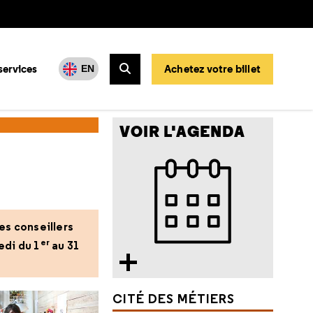
services
Achetez votre billet
EN
Rechercher
VOIR L'AGENDA
les conseillers
er
edi du 1
au 31
CITÉ DES MÉTIERS