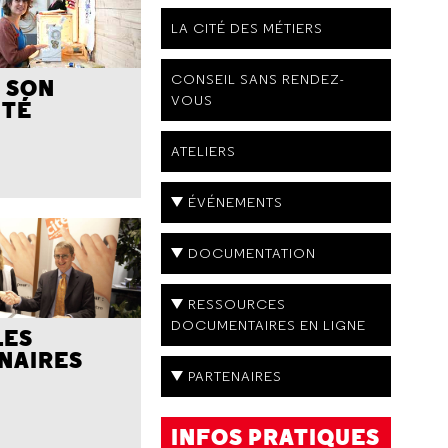
LA CITÉ DES MÉTIERS
CONSEIL SANS RENDEZ-
 SON
VOUS
ITÉ
ATELIERS
ÉVÉNEMENTS
DOCUMENTATION
RESSOURCES
DOCUMENTAIRES EN LIGNE
LES
NAIRES
PARTENAIRES
INFOS PRATIQUES