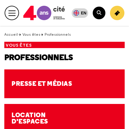
Retour
en
EN
Menu principal
haut
Rechercher
Accueil
Vous êtes
Professionnels
VOUS ÊTES
PROFESSIONNELS
PRESSE ET MÉDIAS
LOCATION
D'ESPACES