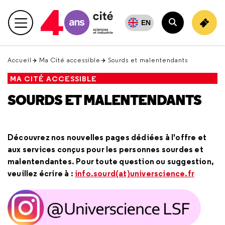
Retour
en
EN
Menu principal
haut
Rechercher
Accueil
Ma Cité accessible
Sourds et malentendants
MA CITÉ ACCESSIBLE
SOURDS ET MALENTENDANTS
Découvrez nos nouvelles pages dédiées à l'offre et
aux services conçus pour les personnes sourdes et
malentendantes. Pour toute question ou suggestion,
veuillez écrire à :
info.sourd(at)universcience.fr