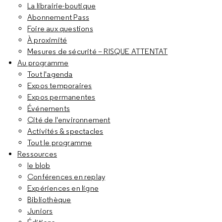
La librairie-boutique
Abonnement Pass
Foire aux questions
À proximité
Mesures de sécurité – RISQUE ATTENTAT
Au programme
Tout l'agenda
Expos temporaires
Expos permanentes
Événements
Cité de l'environnement
Activités & spectacles
Tout le programme
Ressources
le blob
Conférences en replay
Expériences en ligne
Bibliothèque
Juniors