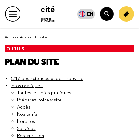
Retour
en
EN
Menu principal
haut
Rechercher
Accueil
Plan du site
OUTILS
PLAN DU SITE
Cité des sciences et de l'industrie
Infos pratiques
Toutes les infos pratiques
Préparez votre visite
Accès
Nos tarifs
Horaires
Services
Restauration