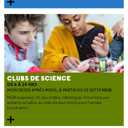
CLUBS DE SCIENCE
DE 6 À 14 ANS
MERCREDIS APRÈS-MIDIS, À PARTIR DU 23 SEPTEMBRE
Multisciences, IA, jeu vidéo, robotique : inscrivez vos
enfants et ados au club de leur choix pour l'année
prochaine !