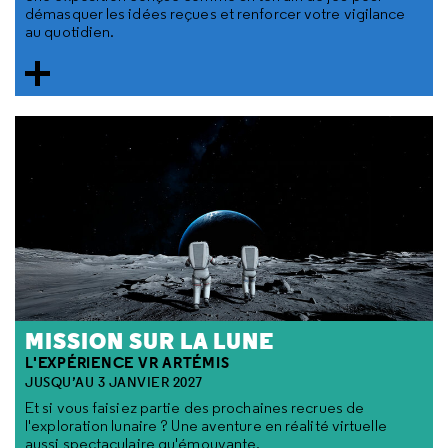
démasquer les idées reçues et renforcer votre vigilance
au quotidien.
MISSION SUR LA LUNE
L'EXPÉRIENCE VR ARTÉMIS
JUSQU’AU 3 JANVIER 2027
Et si vous faisiez partie des prochaines recrues de
l'exploration lunaire ? Une aventure en réalité virtuelle
aussi spectaculaire qu'émouvante.