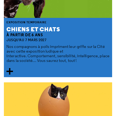
EXPOSITION TEMPORAIRE
CHIENS ET CHATS
À PARTIR DE 6 ANS
JUSQU'AU 7 MARS 2027
Nos compagnons à poils impriment leur griffe sur la Cité
avec cette exposition ludique et
interactive. Comportement, sensibilité, intelligence, place
dans la société… Vous saurez tout, tout !