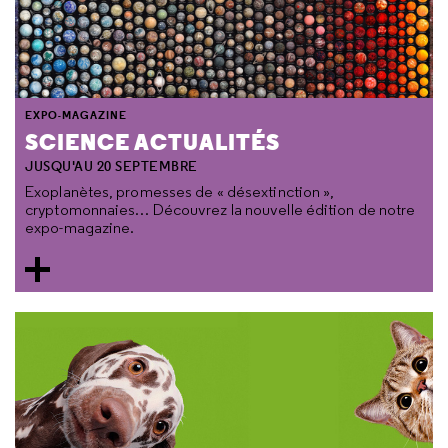
EXPO-MAGAZINE
SCIENCE ACTUALITÉS
JUSQU'AU 20 SEPTEMBRE
Exoplanètes, promesses de « désextinction »,
cryptomonnaies… Découvrez la nouvelle édition de notre
expo-magazine.