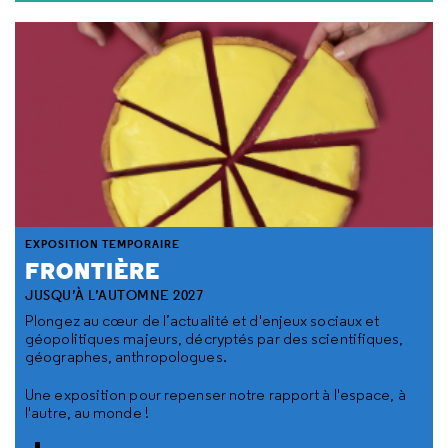
EXPOSITION TEMPORAIRE
FRONTIÈRE
JUSQU’À L’AUTOMNE 2027
Plongez au cœur de l’actualité et d'enjeux sociaux et
géopolitiques majeurs, décryptés par des scientifiques,
géographes, anthropologues.
Une exposition pour repenser notre rapport à l'espace, à
l'autre, au monde !