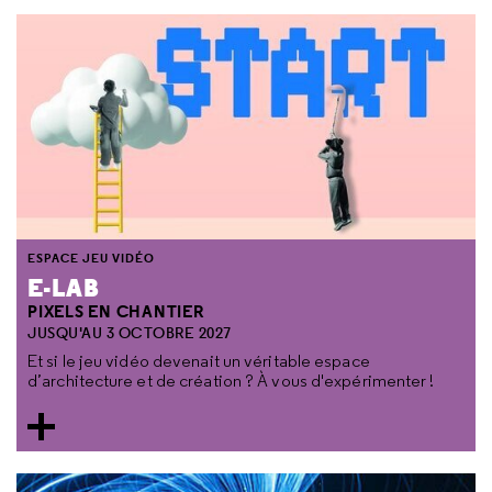
ESPACE JEU VIDÉO
E-LAB
PIXELS EN CHANTIER
JUSQU'AU 3 OCTOBRE 2027
Et si le jeu vidéo devenait un véritable espace
d’architecture et de création ? À vous d'expérimenter !