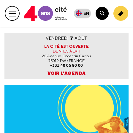
Retour
en
EN
Menu principal
haut
Rechercher
Accueil Cité des sciences et de l'industrie (logo spécial
Agenda
7
VENDREDI
AOÛT
LA CITÉ EST OUVERTE
DE 9H15 À 19H
30 Avenue Corentin Cariou
75019 Paris FRANCE
+331 40 05 80 00
VOIR L'AGENDA