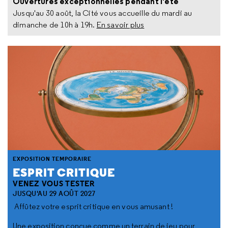
Ouvertures exceptionnelles pendant l'été
Jusqu'au 30 août, la Cité vous accueille du mardi au
dimanche de 10h à 19h.
En savoir plus
EXPOSITION TEMPORAIRE
ESPRIT CRITIQUE
VENEZ VOUS TESTER
JUSQU'AU 29 AOÛT 2027
Affûtez votre esprit critique en vous amusant !
Une exposition conçue comme un terrain de jeu pour