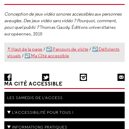
Conception de jeux vidéo sonores accessibles aux personnes
aveugles. Des jeux vidéo sans vidéo ?
Pourquoi, comment,
pour quel public ?
Thomas Gaudy. Éditions universitaires
européennes. 2010
↑ Haut de la page
/
↩ Parcours de visite
/
↩ Déficients
visuels
/
↩ Ma Cité accessible
MA CITÉ ACCESSIBLE
LES SAMEDIS DE L'ACCESS
L'ACCESSIBILITÉ POUR TOUS !
INFORMATIONS PRATIQUES